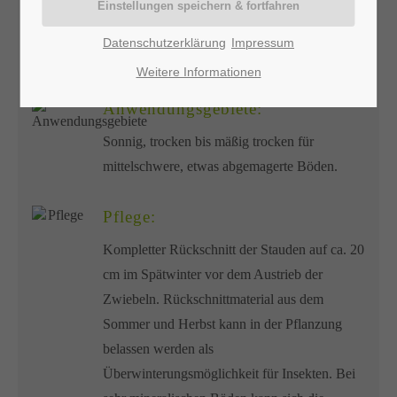
Licht:
Datenschutzerklärung
Impressum
Sonnig
Weitere Informationen
Anwendungsgebiete:
Sonnig, trocken bis mäßig trocken für
mittelschwere, etwas abgemagerte Böden.
Pflege:
Kompletter Rückschnitt der Stauden auf ca. 20
cm im Spätwinter vor dem Austrieb der
Zwiebeln. Rückschnittmaterial aus dem
Sommer und Herbst kann in der Pflanzung
belassen werden als
Überwinterungsmöglichkeit für Insekten. Bei